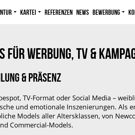
entur
Kartei
Referenzen
News
Bewerbung
Ko
S FÜR WERBUNG, TV & KAMPA
HLUNG & PRÄSENZ
espot, TV-Format oder Social Media – weibl
ische und emotionale Inszenierungen. Als 
bliche Models aller Altersklassen, von New
 und Commercial-Models.