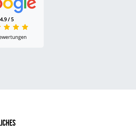
4.9 / 5
ewertungen
liches