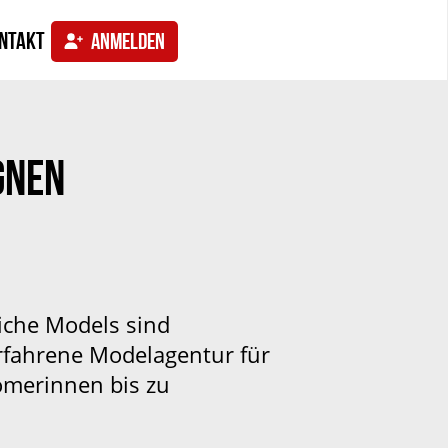
ntakt
ANMELDEN
GNEN
iche Models sind
erfahrene Modelagentur für
comerinnen bis zu