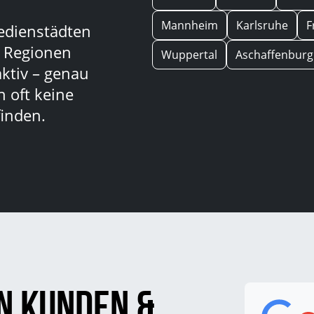
Mannheim
Karlsruhe
F
edienstädten
n Regionen
Wuppertal
Aschaffenburg
aktiv – genau
 oft keine
inden.
n Kunden &