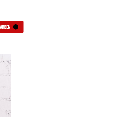
arben
1