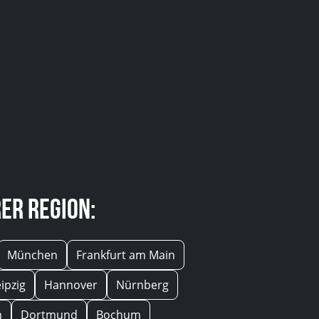
er Region:
München
Frankfurt am Main
eipzig
Hannover
Nürnberg
n
Dortmund
Bochum