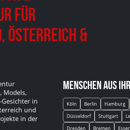
ur für
, Österreich &
Menschen aus Ihr
entur
, Models,
-Gesichter in
Köln
Berlin
Hamburg
terreich und
Düsseldorf
Stuttgart
L
ojekte in der
Dresden
Bremen
Esse