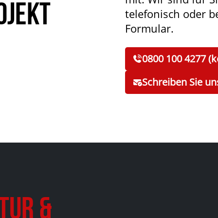
ojekt
telefonisch oder 
Formular.
0800 100 4277 (k
Schreiben Sie un
tur &