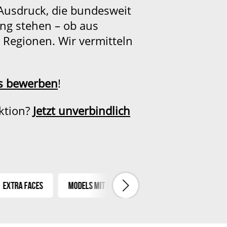
usdruck, die bundesweit
ung stehen – ob aus
 Regionen. Wir vermitteln
os bewerben
!
ktion?
Jetzt unverbindlich
tra Faces
Models mit Handicap
Asians
Tattoo 