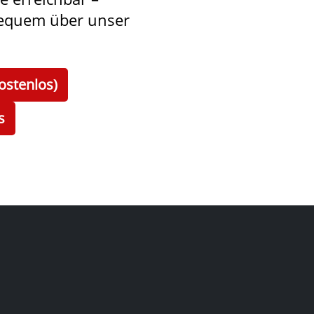
bequem über unser
ostenlos)
s