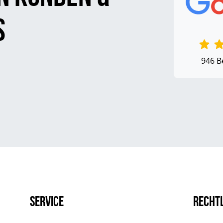
s
946 B
Service
Recht