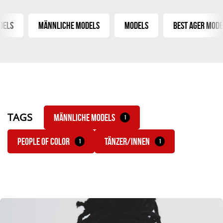
els
Männliche Models
Models
Best Ager Model
TAGS
Männliche Models
1
People of Color
tänzer/innen
1
1